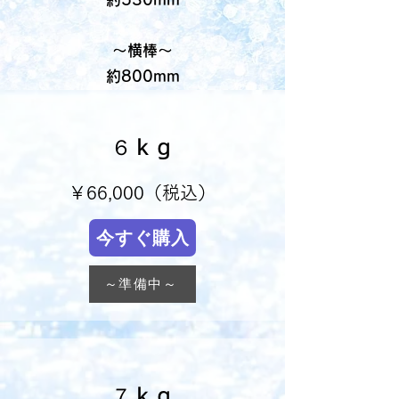
～横棒～
約800mm
６ｋｇ
￥66,000（税込）
今すぐ購入
～準備中～
７ｋｇ