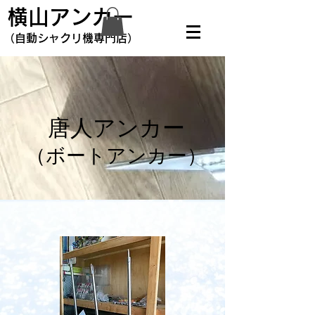
横山アンカー
​（自動シャクリ機専門店）
唐人アンカー
​（ボートアンカー）