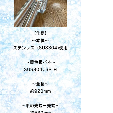
【仕様】
～本体～
ステンレス（SUS304)使用
～黄色板バネ～
SUS304CSP-H
～全長～
約920mm
～爪の先端－先端～
約530mm